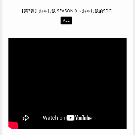
【第3弾】おやじ飯 SEASON３～おやじ飯的SDG’...
ALL