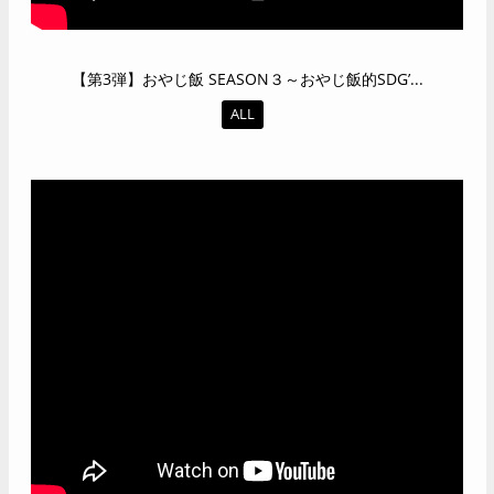
【第3弾】おやじ飯 SEASON３～おやじ飯的SDG’...
ALL