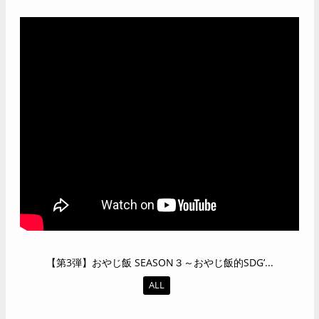
【第3弾】おやじ飯 SEASON３～おやじ飯的SDG’...
ALL