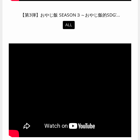
【第3弾】おやじ飯 SEASON３～おやじ飯的SDG’...
ALL