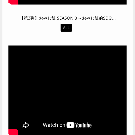
【第3弾】おやじ飯 SEASON３～おやじ飯的SDG’...
ALL