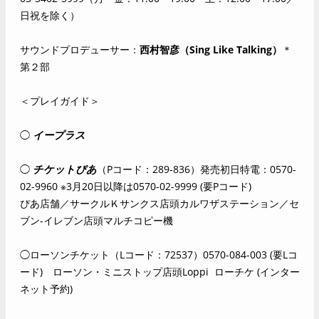
日祝を除く）
サウンドプロデューサー：
西村智彦（Sing Like Talking）
＊
第２部
＜プレイガイド＞
◯
イープラス
◯
チケットぴあ
（Pコード：289-836）発売初日特電：0570-
02-9960 ※3月20日以降は0570-02-9999 (要Pコード)
ぴあ店舗／サークルＫサンクス店頭カルワザステーション／セ
ブン-イレブン店頭マルチコピー機
◯ローソンチケット（Lコード：72537）0570-084-003 (要Lコ
ード) ローソン・ミニストップ店頭Loppi
ローチケ
(インター
ネット予約)