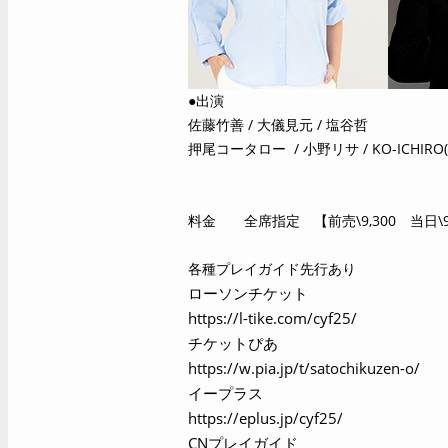
●出演
佐藤竹善 / 大儀見元 / 塩谷哲
押尾コータロー / 小野リサ / KO-ICHIRO(S
料金 全席指定 【前売\9,300 当日\9,
各種プレイガイド先行あり
ローソンチケット
https://l-tike.com/cyf25/
チケットぴあ
https://w.pia.jp/t/satochikuzen-o/
イープラス
https://eplus.jp/cyf25/
CN
プレイガイド